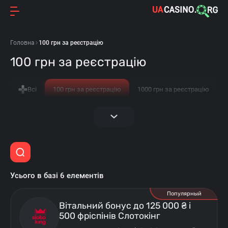
Головна
100 грн за реєстрацію
100 грн за реєстрацію
Всі
100 грн за реєстрацію
1000 грн за реєстрацію
Усього в базі 6 елементів
Популярный
Вітальний бонус до 125 000 ₴ і
500 фріспінів Слотокінг