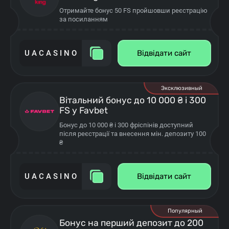
Отримайте бонус 50 FS пройшовши реєстрацію
за посиланням
U A C A S I N O
Відвідати сайт
Эксклюзивный
Вітальний бонус до 10 000 ₴ і 300
FS у Favbet
Бонус до 10 000 ₴ і 300 фріспінів доступний
після реєстрації та внесення мін. депозиту 100
₴
U A C A S I N O
Відвідати сайт
Популярный
Бонус на перший депозит до 200