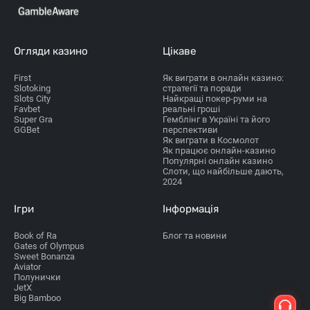
Огляди казино
Цікаве
First
Як виграти в онлайн казино:
Slotoking
стратегії та поради
Slots City
Найкращі покер-руми на
Favbet
реальні гроші
Super Gra
Гемблінг в Україні та його
GGBet
перспективи
Як виграти в Космолот
Як працює онлайн-казино
Популярні онлайн казино
Слоти, що найбільше дають,
2024
Ігри
Інформація
Book of Ra
Блог та новини
Gates of Olympus
Sweet Bonanza
Aviator
Полунички
JetX
Big Bamboo