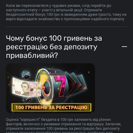
Коли ви переконаєтеся у чудових умовах, слід перейти до
наступного етапу – участі у вітальній акції. Отримати
бездепозитний бонус 100 грн із виведенням дуже просто, тому не
варто відкладати знайомство з пропозиціями надійного порталу.
Чому бонус 100 гривень за
реєстрацію без депозиту
привабливий?
Оцінка “хорошесті” бездепа в 100 грн залежить від різних
факторів, включно з умовами отримання та відіграшу. Загалом,
отримати заохочення 100 гривень за реєстрацію без депозиту
можна вважати привабливою пропозицією, особливо для