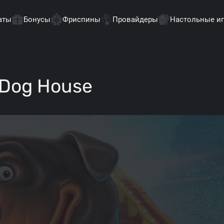
аты
Бонусы
Фриспины
Провайдеры
Настольные и
 Dog House