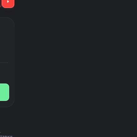
Jelly Express
Pragmatic Play
Играть демо
.
тавки,