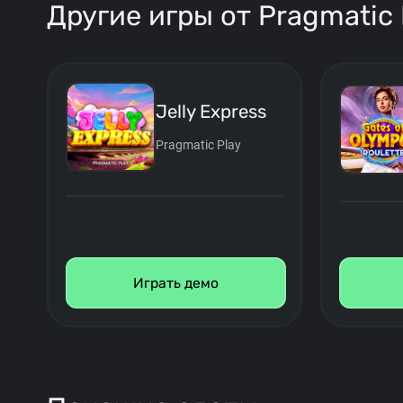
Другие игры от Pragmatic 
Jelly Express
Pragmatic Play
Играть демо