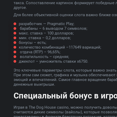
такса. Сопоставление картинок формирует победные л
другое.
Для более объективной оценки слота важно ближе оз
разработчик — Pragmatic Play;
барабаны – 6 выводом 7 символов;
макс. ставка – 100 долларов;
мин. ставка – 0,2 долларов;
бонусы – есть;
количество комбинаций –117649 вариаций;
отдача (RTP) – 96,65%;
волатильность – средняя;
джекпот – умножитель ставки х6750.
Это ключевые параметры слота, которые важно знать 
При этом сам сюжет, графика и музыка обеспечивают 
эмоций и впечатлений. Самое главное вращение бар
денежные выигрыши.
Специальный бонус в игр
Играя в
The Dog House casino
, можно получить довол
считаются дикие символы (вайолы), которые позволя
представлены в формате блестящих питомцев, которые