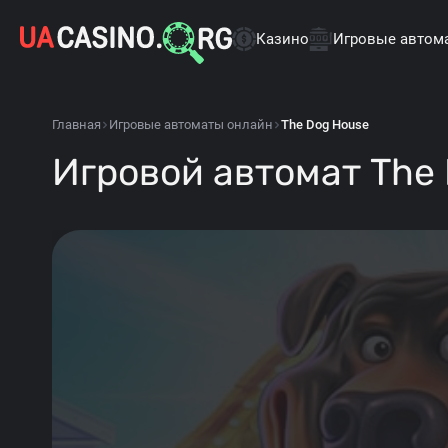
Казино
Игровые автом
Главная
Игровые автоматы онлайн
The Dog House
Игровой автомат The