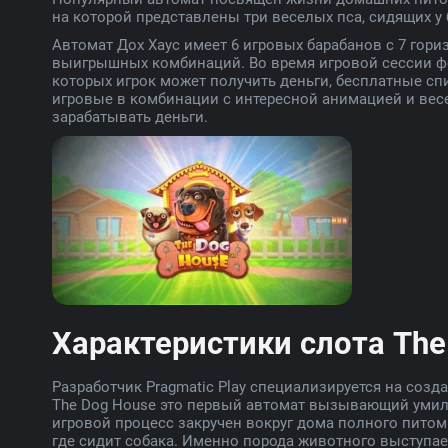
на которой представлены три веселых пса, сидящих у 
Автомат
Дох Хаус
имеет 6 игровых барабанов с 7 гори
выигрышных комбинаций. Во время игровой сессии 
которых игрок может получить деньги, бесплатные с
игровые в комбинации с интересной анимацией и ве
зарабатывать деньги.
Характеристики слота The
Разработчик Pragmatic Play специализируется на созд
The Dog House
это первый автомат вызывающий умиле
игровой процесс закручен вокруг дома полного питомц
где сидит собака. Именно порода животного выступает