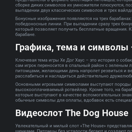
сборке диких символов их умножители плюсуются, по
выпадении двух классических символов и трех вайлдов
Бонусные изображения появляются на трех барабанах:
победоносные линии. При выпадении сразу трех бону
который позволяет получить бесплатные вращения. 
барабане.
Графика, тема и символы
Ключевая тема игры
Хе Дог Хаус
– это история о собак
сам игрок переносится в спальный район с зеленым 
питомцами, желающими день напролет резвиться и вес
расслабиться и насладиться действительно дружелю
Основными игровыми символами выступают породы со
высокооплачиваемый ротвейлер. Кроме того, на барабан
которые выступают в качестве вспомогательных знак
обычные символы для оплаты, вдобавок есть специал
Видеослот The Dog House
Увлекательный и милый слот «The House» представляе
щенками. Питомцы без усталости бегают и создают п