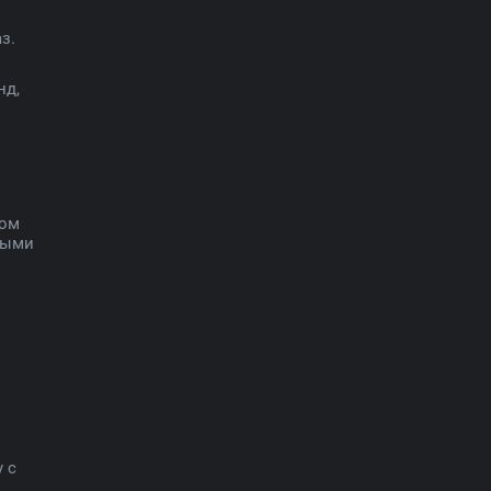
з.
нд,
том
пыми
 с