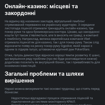
Онлайн-казино: місцеві та
закордонні
На відміну від наземних закладів, віртуальний гемблінг
спрямований переважно на українську аудиторію. З середини
листопада ліцензії отримали тринадцять онлайн-казино, три
покер-руми та одна букмекерська контора. Цікаво, що закордонні
кошти тут також з’являються, але їх вносять не гравці, а компанії
з гемблінгу. Наприклад, велика європейська компанія Vbet
отримала ліцензії як для казино, так і для покер-руму. Також слід
відзначити появу на ринку покер-руму Ggpoker, який наразі є
одним із лідерів галузі, штовхаючи крупний рум PokerStars.
Отже, галузь демонструє відносно хороші темпи розвитку. Є шанс,
що вирішення ряду проблем (про які буде розповідатися нижче)
додатково посилить як внутрішній бізнес, так і привабливість для
іноземних інвестицій.
Загальні проблеми та шляхи
вирішення
Наразі можна виокремити такі основні труднощі, що стоять перед
бізнесом:
Недостатньо відладжені процеси отримання ліцензій та
підключення до системи моніторингу КРАІЛ.