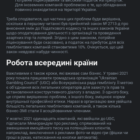
Потрійне ліцензування та високий податок на прибуток.
Для іноземних компаній проблемою є те, що обладнання
повинно знаходитися на території України.
Треба сподіватися, що частина цих проблем буде вирішена,
оскільки в першому читанні був прийнятий закон № 2713-д про
внесення змін до Податкового кодексу та інших законів України
щодо оподаткування діяльності з організації та проведення
азартних ігор та лотерей. Згідно з цим законом, потрійне
ліцензування буде скасовано, а податок на прибуток для всіх
гемблінгових компаній становитиме 10%. Очікується, що цей
закон невдовзі набуде чинності.
Робота всередині країни
Важливими є також кроки, які вживає сам бізнес. У травні 2021
року почала працювати громадська організація “Ukrainian
Gambling Council” (UGC) або Всеукраїнська рада гемблінгу. Її метою
є об’єднання всіх легальних операторів для захисту їх прав та
встановлення конструктивного діалогу з владою. З одного боку,
це сприяє вирішенню проблем, з іншого боку, зміцнює норми
внутрішньої професійної етики. Наразі в організацію вже увійшла
більшість легальних гемблінгових компаній, а також кілька
бізнес-ЗМІ стали її асоційованими членами.
У жовтні 2021 одинадцять компаній, які ввійшли до UGC,
підписали Меморандум про рекламу, спрямований на
зменшення емоційного тиску на потенційних клієнтів,
наприклад, виключення з реклами фото чи відео гри (фішки чи
гроші в руках, натискання на кнопки автоматів).