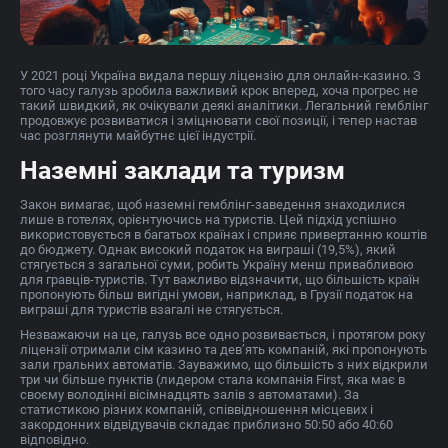
У 2021 році Україна видала першу ліцензію для онлайн-казино. З
того часу галузь зробила важливий крок вперед, хоча прогрес не
такий швидкий, як очікували деякі аналітики. Легальний гемблінг
продовжує розвиватися і зміцнювати свої позиції, і тепер настав
час розглянути майбутнє цієї індустрії.
Наземні заклади та туризм
Закон вимагає, щоб наземні гемблінг-заведення знаходилися
лише в готелях, орієнтуючись на туристів. Цей підхід успішно
використовується в багатьох країнах і сприяє привертанню коштів
до бюджету. Однак високий податок на виграші (19,5%), який
стягується з загальної суми, робить Україну менш привабливою
для гравців-туристів. Тут важливо відзначити, що більшість країн
пропонують більш вигідні умови, наприклад, в Грузії податок на
виграші для туристів взагалі не стягується.
Незважаючи на це, галузь все одно розвивається, і протягом року
ліцензії отримали сім казино та дев’ять компаній, які пропонують
зали гральних автоматів. Зауважимо, що більшість з них відкрили
три чи більше пунктів (лидером стала компанія First, яка має в
своєму володінні вісімнадцять залів з автоматами). За
статистикою різних компаній, співвідношення місцевих і
закордонних відвідувачів складає приблизно 50:50 або 40:60
відповідно.