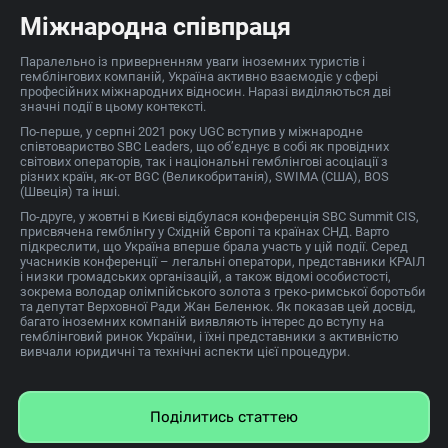
Міжнародна співпраця
Паралельно із приверненням уваги іноземних туристів і
гемблінгових компаній, Україна активно взаємодіє у сфері
професійних міжнародних відносин. Наразі виділяються дві
значні події в цьому контексті.
По-перше, у серпні 2021 року UGC вступив у міжнародне
співтовариство SBC Leaders, що об’єднує в собі як провідних
світових операторів, так і національні гемблінгові асоціації з
різних країн, як-от BGC (Великобританія), SWIMA (США), BOS
(Швеція) та інші.
По-друге, у жовтні в Києві відбулася конференція SBC Summit CIS,
присвячена гемблінгу у Східній Європі та країнах СНД. Варто
підкреслити, що Україна вперше брала участь у цій події. Серед
учасників конференції – легальні оператори, представники КРАІЛ
і низки громадських організацій, а також відомі особистості,
зокрема володар олімпійського золота з греко-римської боротьби
та депутат Верховної Ради Жан Беленюк. Як показав цей досвід,
багато іноземних компаній виявляють інтерес до вступу на
гемблінговий ринок України, і їхні представники з активністю
вивчали юридичні та технічні аспекти цієї процедури.
Поділитись статтею