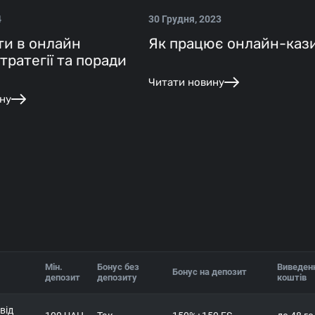
4
30 Грудня, 2023
ти в онлайн
Як працює онлайн-каз
тратегії та поради
Читати новину
ну
Мін.
Бонус без
Виведен
Бонус на депозит
депозит
депозиту
коштів
від