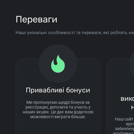
Переваги
Наші унікальні особливості та переваги, які роблять
Привабливі бонуси
вик
Ми пропонуємо щедрі бонуси за
реєстрацію, депозити та участь у
наших акціях. Це дає вам додаткові
можливості виграти більше.
Наш сайт
зру
забезпечу
інтуїтивно