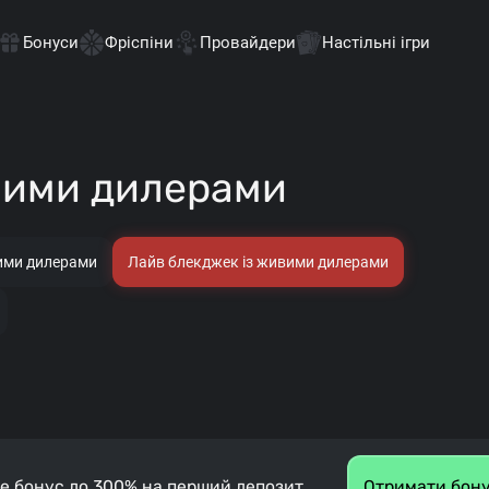
Бонуси
Фріспіни
Провайдери
Настільні ігри
вими дилерами
ими дилерами
Лайв блекджек із живими дилерами
е бонус до 300% на перший депозит
Отримати бон