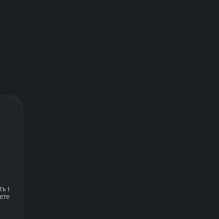
ь і
ете
х